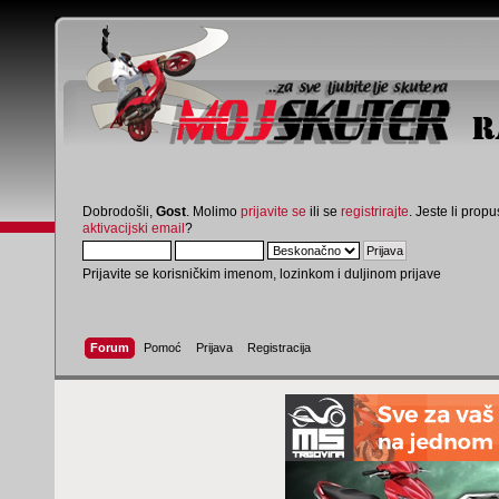
Dobrodošli,
Gost
. Molimo
prijavite se
ili se
registrirajte
. Jeste li propus
aktivacijski email
?
Prijavite se korisničkim imenom, lozinkom i duljinom prijave
Forum
Pomoć
Prijava
Registracija