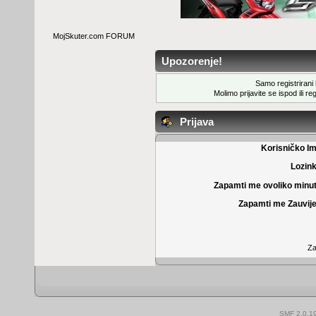
MojSkuter.com FORUM
Upozorenje!
Samo registrirani k
Molimo prijavite se ispod ili
reg
Prijava
Korisničko I
Lozin
Zapamti me ovoliko minu
Zapamti me Zauvije
Za
SMF 2.0.1