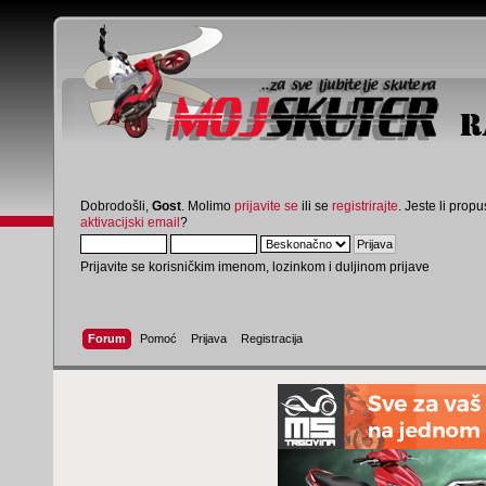
Dobrodošli,
Gost
. Molimo
prijavite se
ili se
registrirajte
. Jeste li propus
aktivacijski email
?
Prijavite se korisničkim imenom, lozinkom i duljinom prijave
Forum
Pomoć
Prijava
Registracija