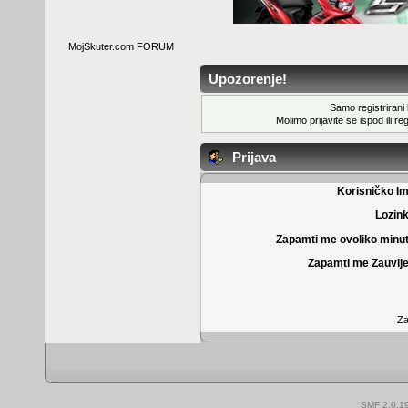
MojSkuter.com FORUM
Upozorenje!
Samo registrirani k
Molimo prijavite se ispod ili
reg
Prijava
Korisničko I
Lozin
Zapamti me ovoliko minu
Zapamti me Zauvije
Za
SMF 2.0.1