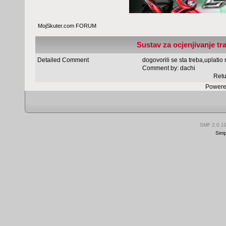
MojSkuter.com FORUM
Sustav za ocjenjivanje tr
Detailed Comment
dogovorili se sta treba,uplatio
Comment by:
dachi
Retu
Powere
SMF 2.0.1
Simp