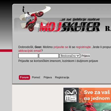
Dobrodošli,
Gost
. Molimo
prijavite se
ili se
registrirajte
. Jeste li propus
aktivacijski email
?
Prijavite se korisničkim imenom, lozinkom i duljinom prijave
Forum
Pomoć
Prijava
Registracija