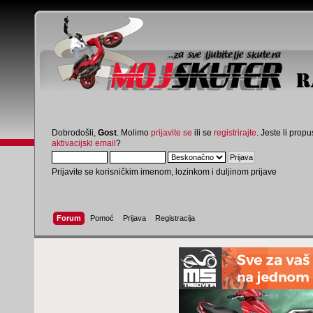
Dobrodošli,
Gost
. Molimo
prijavite se
ili se
registrirajte
. Jeste li propus
aktivacijski email
?
Prijavite se korisničkim imenom, lozinkom i duljinom prijave
Forum
Pomoć
Prijava
Registracija