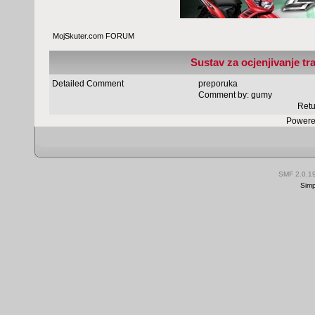
MojSkuter.com FORUM
Sustav za ocjenjivanje tr
Detailed Comment
preporuka
Comment by:
gumy
Retu
Powere
SMF 2.0.1
Simp