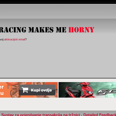
svoj
aktivacijski email
?
Sustav za ocjenjivanje transakcija na tržnici - Detailed Feedbac