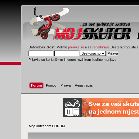
Dobrodošli,
Gost
. Molimo
prijavite se
ili se
registrirajte
. Jeste li propustili 
Prijavite se korisničkim imenom, lozinkom i duljinom prijave
Forum
Pomoć
Prijava
Registracija
MojSkuter.com FORUM