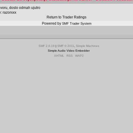
voru, doslo odmah ujutro
y:
razorxxx
Return to Trader Ratings
Powered by
SMF Trader System
SMF 2.0.19
|
SMF © 2011
,
Simple Machines
Simple Audio Video Embedder
XHTML
RSS
WAP2