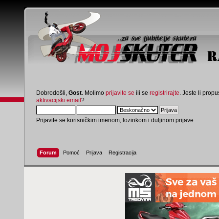
Dobrodošli,
Gost
. Molimo
prijavite se
ili se
registrirajte
. Jeste li propus
aktivacijski email
?
Prijavite se korisničkim imenom, lozinkom i duljinom prijave
Forum
Pomoć
Prijava
Registracija