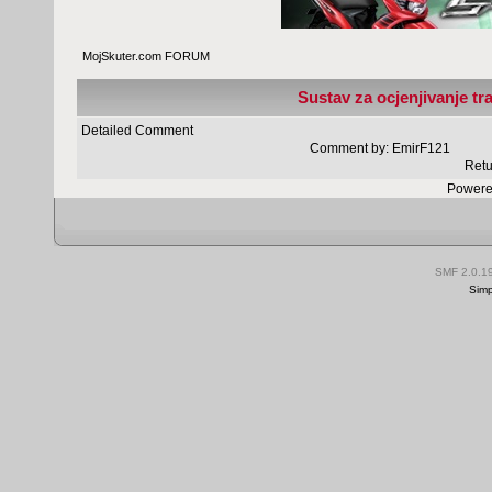
MojSkuter.com FORUM
Sustav za ocjenjivanje tr
Detailed Comment
Comment by:
EmirF121
Retu
Powere
SMF 2.0.1
Simp