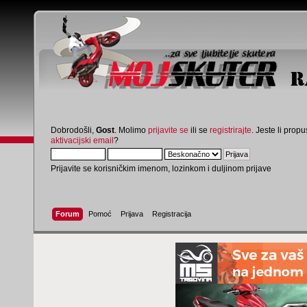
Dobrodošli,
Gost
. Molimo
prijavite se
ili se
registrirajte
. Jeste li propus
aktivacijski email
?
Prijavite se korisničkim imenom, lozinkom i duljinom prijave
Forum
Pomoć
Prijava
Registracija