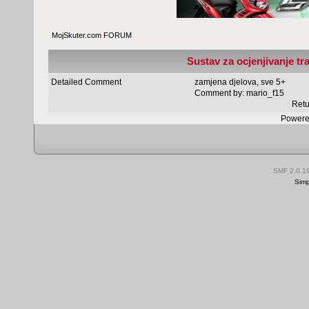
MojSkuter.com FORUM
Sustav za ocjenjivanje tr
Detailed Comment
zamjena djelova, sve 5+
Comment by:
mario_f15
Retu
Powere
SMF 2.0.1
Simp