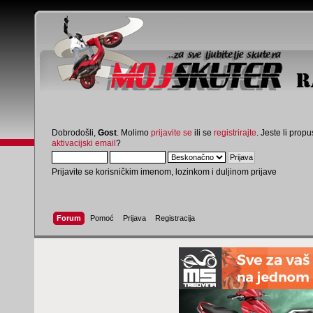
Dobrodošli,
Gost
. Molimo
prijavite se
ili se
registrirajte
. Jeste li propus
aktivacijski email
?
Prijavite se korisničkim imenom, lozinkom i duljinom prijave
Forum
Pomoć
Prijava
Registracija