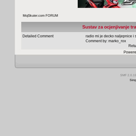
MojSkuter.com FORUM
Sustav za ocjenjivanje tr
Detailed Comment
radio mi je decko naljepnice i
Comment by:
marko_rox
Retu
Powere
SMF 2.0.1
Simp