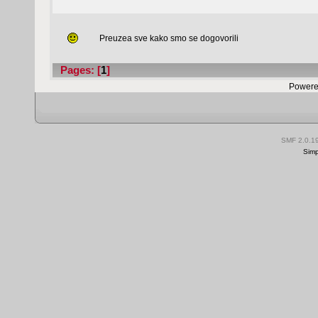
Preuzea sve kako smo se dogovorili
Pages: [
1
]
Powere
SMF 2.0.1
Simp