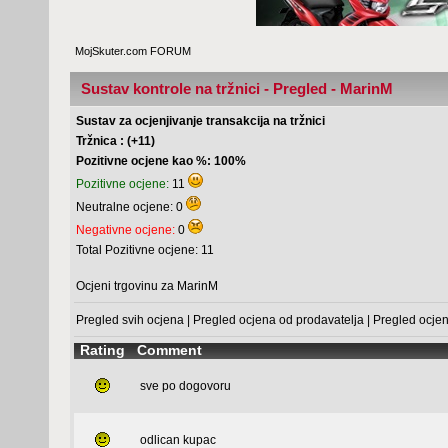
MojSkuter.com FORUM
Sustav kontrole na tržnici - Pregled - MarinM
Sustav za ocjenjivanje transakcija na tržnici
Tržnica : (+11)
Pozitivne ocjene kao %: 100%
Pozitivne ocjene:
11
Neutralne ocjene: 0
Negativne ocjene:
0
Total Pozitivne ocjene: 11
Ocjeni trgovinu za MarinM
Pregled svih ocjena
|
Pregled ocjena od prodavatelja
|
Pregled ocje
Rating
Comment
sve po dogovoru
odlican kupac