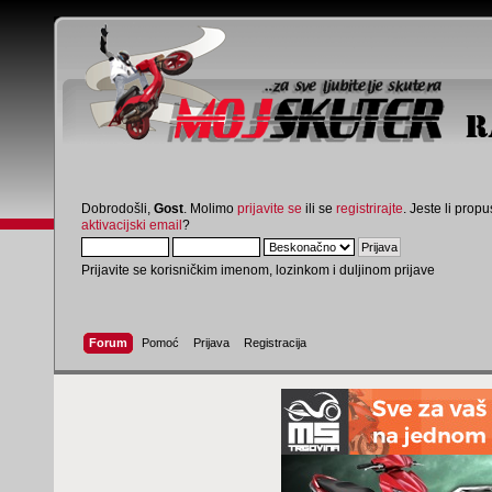
Dobrodošli,
Gost
. Molimo
prijavite se
ili se
registrirajte
. Jeste li propus
aktivacijski email
?
Prijavite se korisničkim imenom, lozinkom i duljinom prijave
Forum
Pomoć
Prijava
Registracija