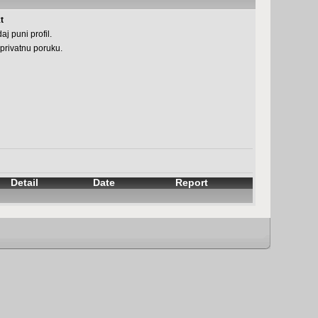
t
aj puni profil.
 privatnu poruku.
Detail
Date
Report