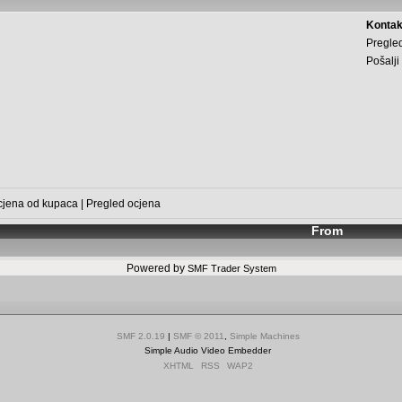
Kontak
Pregled
Pošalji
cjena od kupaca
|
Pregled ocjena
From
Powered by
SMF Trader System
SMF 2.0.19
|
SMF © 2011
,
Simple Machines
Simple Audio Video Embedder
XHTML
RSS
WAP2