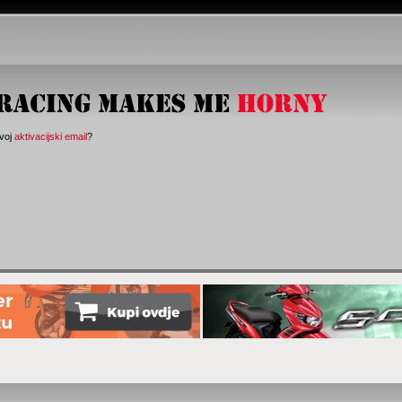
svoj
aktivacijski email
?