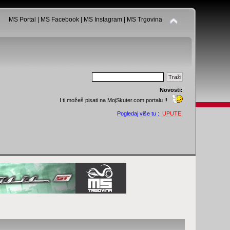
MS Portal
|
MS Facebook
|
MS Instagram
|
MS Trgovina
Novosti:
I ti možeš pisati na MojSkuter.com portalu !!
Pogledaj više tu :
UPUTE