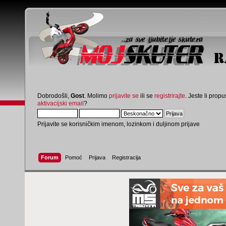
Dobrodošli,
Gost
. Molimo
prijavite se
ili se
registrirajte
. Jeste li propus
aktivacijski email
?
Prijavite se korisničkim imenom, lozinkom i duljinom prijave
Forum
Pomoć
Prijava
Registracija