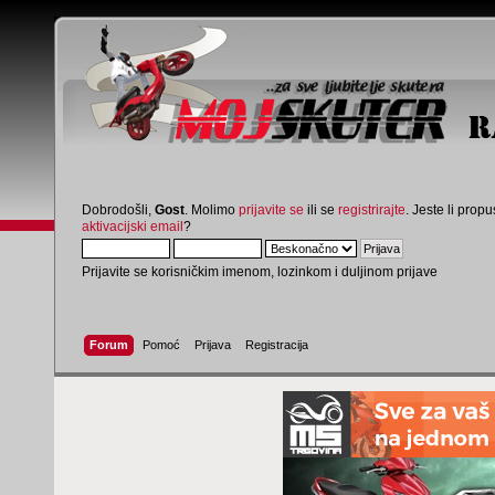
Dobrodošli,
Gost
. Molimo
prijavite se
ili se
registrirajte
. Jeste li propus
aktivacijski email
?
Prijavite se korisničkim imenom, lozinkom i duljinom prijave
Forum
Pomoć
Prijava
Registracija