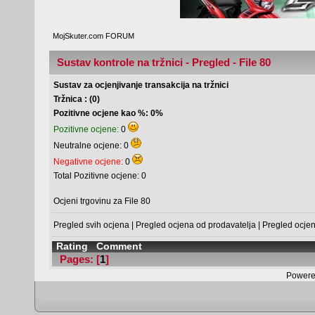
MojSkuter.com FORUM
Sustav kontrole na tržnici - Pregled - File 80
Sustav za ocjenjivanje transakcija na tržnici
Tržnica : (0)
Pozitivne ocjene kao %: 0%
Pozitivne ocjene:
0
Neutralne ocjene: 0
Negativne ocjene:
0
Total Pozitivne ocjene: 0
Ocjeni trgovinu za File 80
Pregled svih ocjena
|
Pregled ocjena od prodavatelja
|
Pregled ocje
Rating
Comment
Pages: [
1
]
Powere