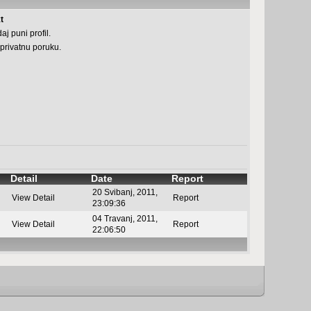
t
aj puni profil.
 privatnu poruku.
Detail
Date
Report
20 Svibanj, 2011,
View Detail
Report
23:09:36
04 Travanj, 2011,
View Detail
Report
22:06:50