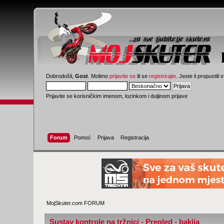
Dobrodošli,
Gost
. Molimo
prijavite se
ili se
registrirajte
. Jeste li propustili 
Prijavite se korisničkim imenom, lozinkom i duljinom prijave
Forum
Pomoć
Prijava
Registracija
MojSkuter.com FORUM
Sustav kontrole na tržnici - Pregled - bakija