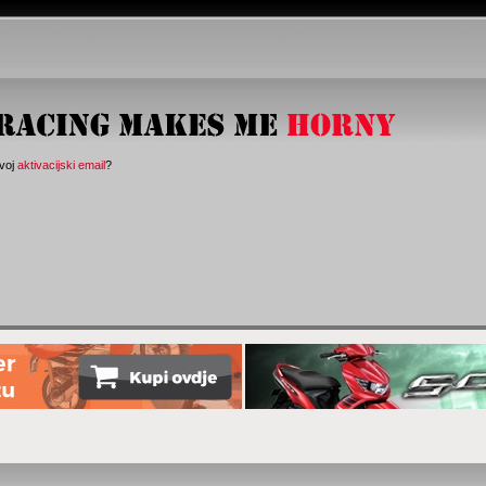
svoj
aktivacijski email
?