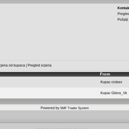
Kontak
Pregled
Pošalji
cjena od kupaca
|
Pregled ocjena
From
Kupac
crobex
Kupac
Gilera_Vk
Powered by
SMF Trader System