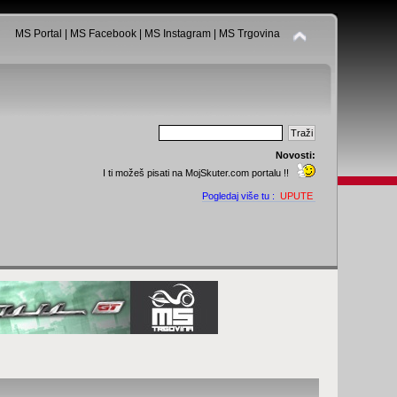
MS Portal
|
MS Facebook
|
MS Instagram
|
MS Trgovina
Novosti:
I ti možeš pisati na MojSkuter.com portalu !!
Pogledaj više tu :
UPUTE