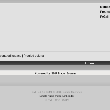
Kontak
Pregled
Pošalji
cjena od kupaca
|
Pregled ocjena
From
Powered by
SMF Trader System
SMF 2.0.19
|
SMF © 2011
,
Simple Machines
Simple Audio Video Embedder
XHTML
RSS
WAP2