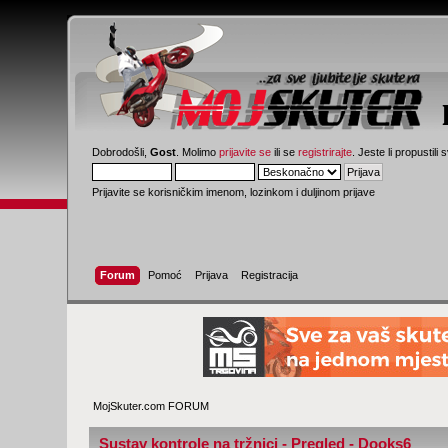
Dobrodošli,
Gost
. Molimo
prijavite se
ili se
registrirajte
. Jeste li propustili 
Prijavite se korisničkim imenom, lozinkom i duljinom prijave
Forum
Pomoć
Prijava
Registracija
MojSkuter.com FORUM
Sustav kontrole na tržnici - Pregled - Dooks6