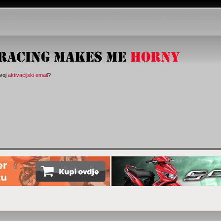
svoj
aktivacijski email
?