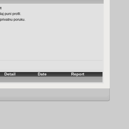
t
aj puni profil.
 privatnu poruku.
Detail
Date
Report