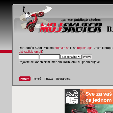
Dobrodošli,
Gost
. Molimo
prijavite se
ili se
registrirajte
. Jeste li propus
aktivacijski email
?
Prijavite se korisničkim imenom, lozinkom i duljinom prijave
Forum
Pomoć
Prijava
Registracija