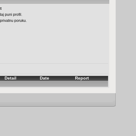
t
aj puni profil.
 privatnu poruku.
Detail
Date
Report