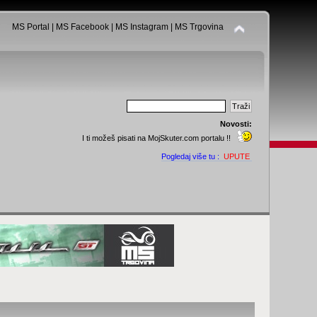
MS Portal
|
MS Facebook
|
MS Instagram
|
MS Trgovina
Novosti:
I ti možeš pisati na MojSkuter.com portalu !!
Pogledaj više tu :
UPUTE