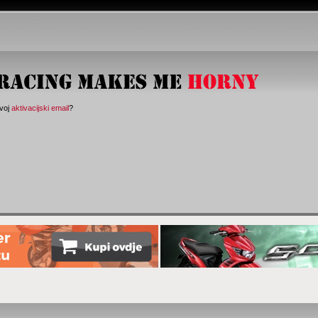
svoj
aktivacijski email
?