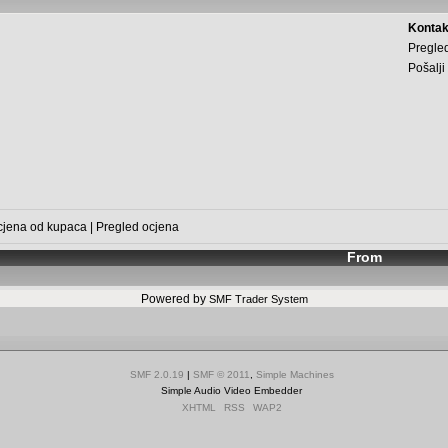
Kontak
Pregled
Pošalji
cjena od kupaca
|
Pregled ocjena
From
Powered by
SMF Trader System
SMF 2.0.19
|
SMF © 2011
,
Simple Machines
Simple Audio Video Embedder
XHTML
RSS
WAP2