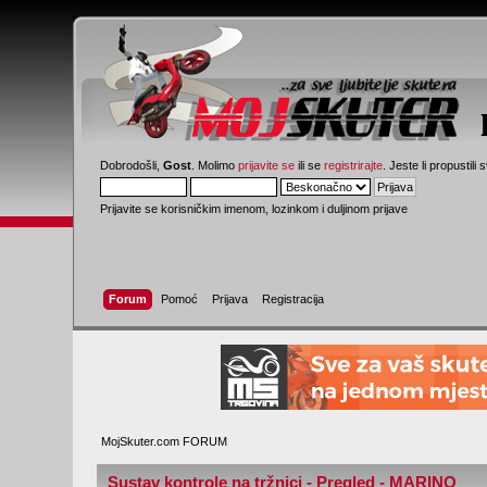
Dobrodošli,
Gost
. Molimo
prijavite se
ili se
registrirajte
. Jeste li propustili 
Prijavite se korisničkim imenom, lozinkom i duljinom prijave
Forum
Pomoć
Prijava
Registracija
MojSkuter.com FORUM
Sustav kontrole na tržnici - Pregled - MARINO