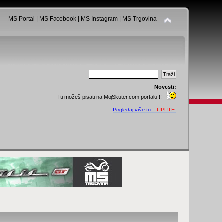
MS Portal
|
MS Facebook
|
MS Instagram
|
MS Trgovina
Novosti:
I ti možeš pisati na MojSkuter.com portalu !!
Pogledaj više tu :
UPUTE