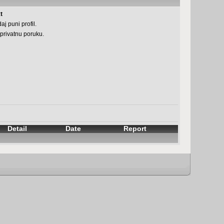
t
aj puni profil.
 privatnu poruku.
Detail
Date
Report