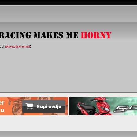
svoj
aktivacijski email
?