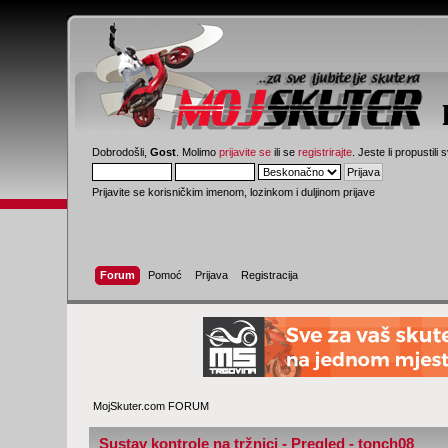
Dobrodošli,
Gost
. Molimo
prijavite se
ili se
registrirajte
. Jeste li propustili 
Prijavite se korisničkim imenom, lozinkom i duljinom prijave
Forum
Pomoć
Prijava
Registracija
MojSkuter.com FORUM
Sustav kontrole na tržnici - Pregled - tonch08