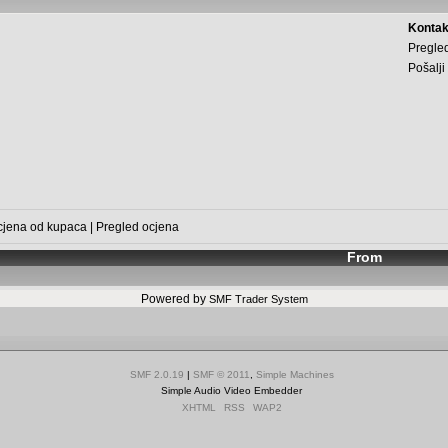
Kontak
Pregled
Pošalji
cjena od kupaca
|
Pregled ocjena
From
Powered by
SMF Trader System
SMF 2.0.19
|
SMF © 2011
,
Simple Machines
Simple Audio Video Embedder
XHTML
RSS
WAP2