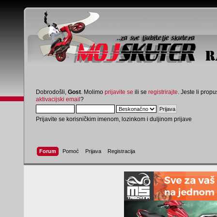
Dobrodošli,
Gost
. Molimo
prijavite se
ili se
registrirajte
. Jeste li propus
aktivacijski email
?
Prijavite se korisničkim imenom, lozinkom i duljinom prijave
Forum
Pomoć
Prijava
Registracija