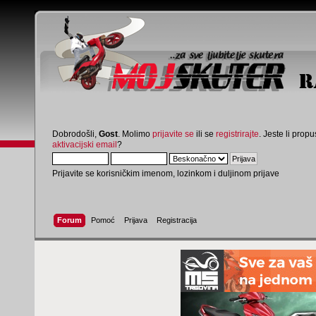
Dobrodošli,
Gost
. Molimo
prijavite se
ili se
registrirajte
. Jeste li propus
aktivacijski email
?
Prijavite se korisničkim imenom, lozinkom i duljinom prijave
Forum
Pomoć
Prijava
Registracija