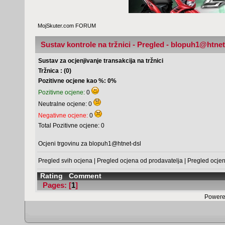
MojSkuter.com FORUM
Sustav kontrole na tržnici - Pregled - blopuh1@htnet
Sustav za ocjenjivanje transakcija na tržnici
Tržnica : (0)
Pozitivne ocjene kao %: 0%
Pozitivne ocjene:
0
Neutralne ocjene: 0
Negativne ocjene:
0
Total Pozitivne ocjene: 0
Ocjeni trgovinu za blopuh1@htnet-dsl
Pregled svih ocjena
|
Pregled ocjena od prodavatelja
|
Pregled ocje
Rating
Comment
Pages: [
1
]
Powere