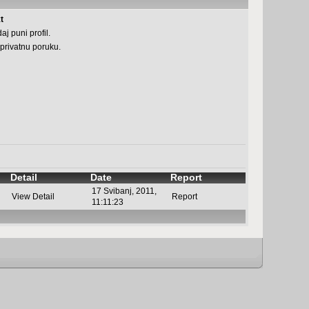
t
aj puni profil.
 privatnu poruku.
Detail
Date
Report
17 Svibanj, 2011,
View Detail
Report
11:11:23