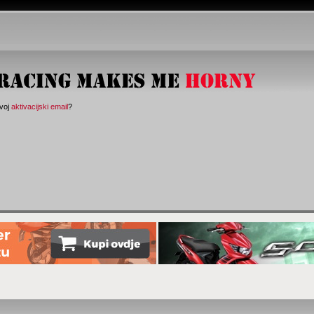
svoj
aktivacijski email
?