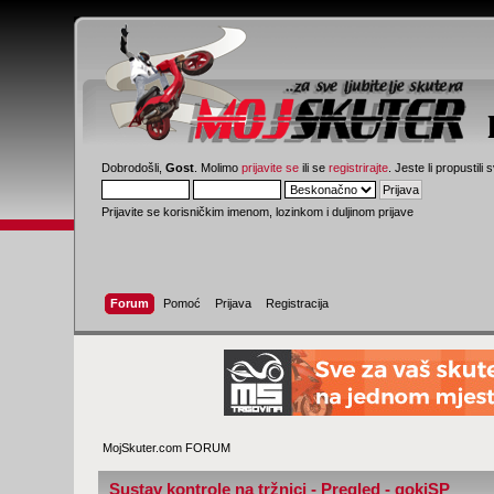
Dobrodošli,
Gost
. Molimo
prijavite se
ili se
registrirajte
. Jeste li propustili 
Prijavite se korisničkim imenom, lozinkom i duljinom prijave
Forum
Pomoć
Prijava
Registracija
MojSkuter.com FORUM
Sustav kontrole na tržnici - Pregled - gokiSP