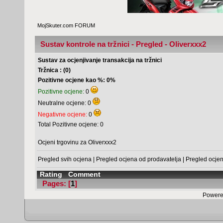
MojSkuter.com FORUM
Sustav kontrole na tržnici - Pregled - Oliverxxx2
Sustav za ocjenjivanje transakcija na tržnici
Tržnica : (0)
Pozitivne ocjene kao %: 0%
Pozitivne ocjene:
0
Neutralne ocjene: 0
Negativne ocjene:
0
Total Pozitivne ocjene: 0
Ocjeni trgovinu za Oliverxxx2
Pregled svih ocjena
|
Pregled ocjena od prodavatelja
|
Pregled ocje
Rating
Comment
Pages: [
1
]
Powere