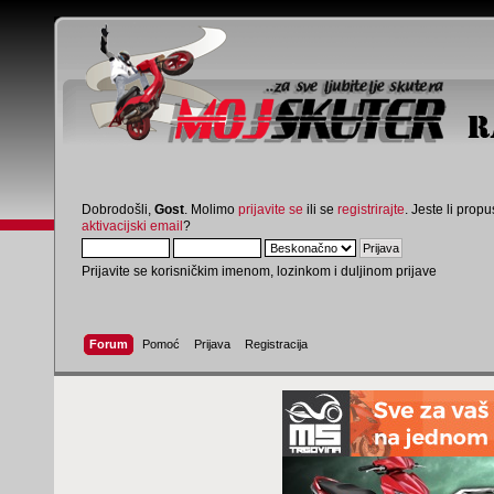
Dobrodošli,
Gost
. Molimo
prijavite se
ili se
registrirajte
. Jeste li propus
aktivacijski email
?
Prijavite se korisničkim imenom, lozinkom i duljinom prijave
Forum
Pomoć
Prijava
Registracija