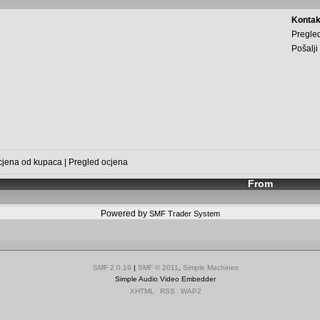
Kontak
Pregled
Pošalji
cjena od kupaca
|
Pregled ocjena
From
Powered by
SMF Trader System
SMF 2.0.19
|
SMF © 2011
,
Simple Machines
Simple Audio Video Embedder
XHTML
RSS
WAP2