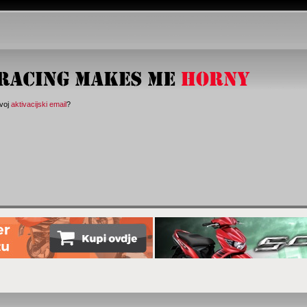
svoj
aktivacijski email
?