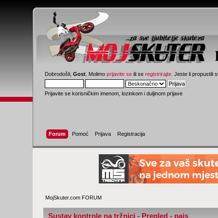
Dobrodošli,
Gost
. Molimo
prijavite se
ili se
registrirajte
. Jeste li propustili 
Prijavite se korisničkim imenom, lozinkom i duljinom prijave
Forum
Pomoć
Prijava
Registracija
MojSkuter.com FORUM
Sustav kontrole na tržnici - Pregled - pajs