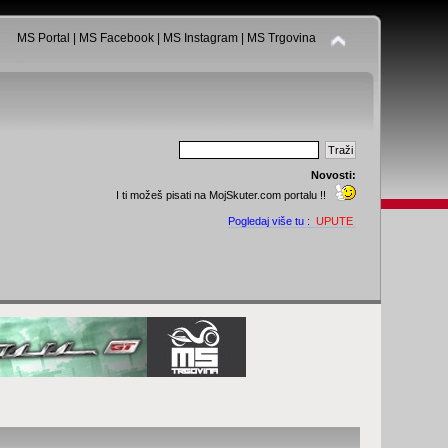
MS Portal
|
MS Facebook
|
MS Instagram
|
MS Trgovina
Novosti:
I ti možeš pisati na MojSkuter.com portalu !!
Pogledaj više tu :
UPUTE