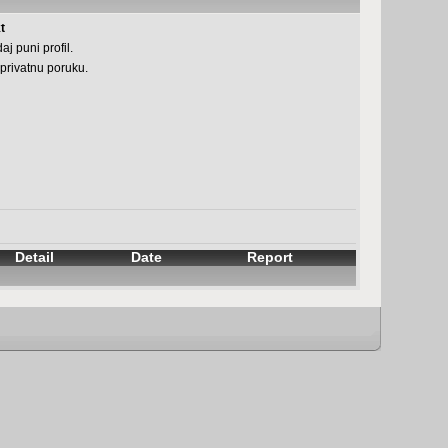
t
aj puni profil.
 privatnu poruku.
Detail
Date
Report