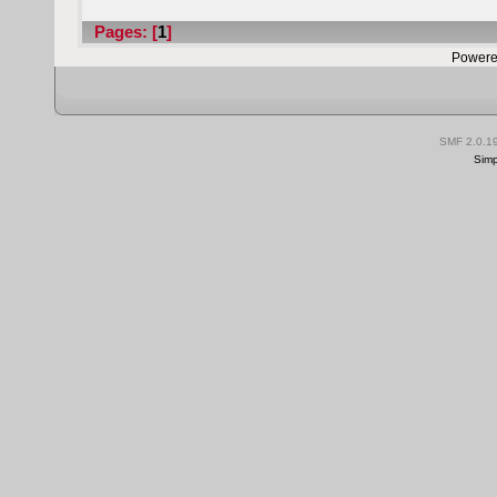
Pages: [
1
]
Powere
SMF 2.0.1
Simp