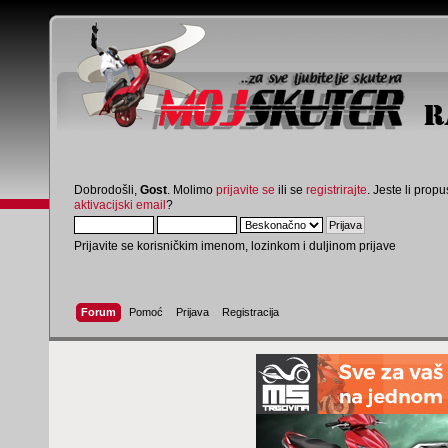
Dobrodošli,
Gost
. Molimo
prijavite se
ili se
registrirajte
. Jeste li propus
aktivacijski email
?
Prijavite se korisničkim imenom, lozinkom i duljinom prijave
Forum
Pomoć
Prijava
Registracija