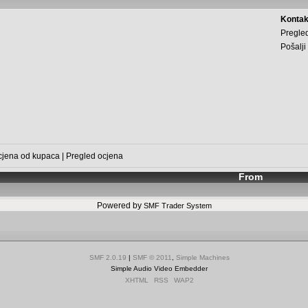
Kontak
Pregled
Pošalji
cjena od kupaca
|
Pregled ocjena
From
Powered by
SMF Trader System
SMF 2.0.19
|
SMF © 2011
,
Simple Machines
Simple Audio Video Embedder
XHTML
RSS
WAP2