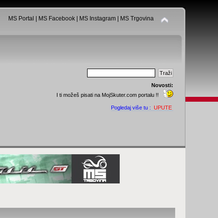
MS Portal
|
MS Facebook
|
MS Instagram
|
MS Trgovina
Novosti:
I ti možeš pisati na MojSkuter.com portalu !!
Pogledaj više tu :
UPUTE