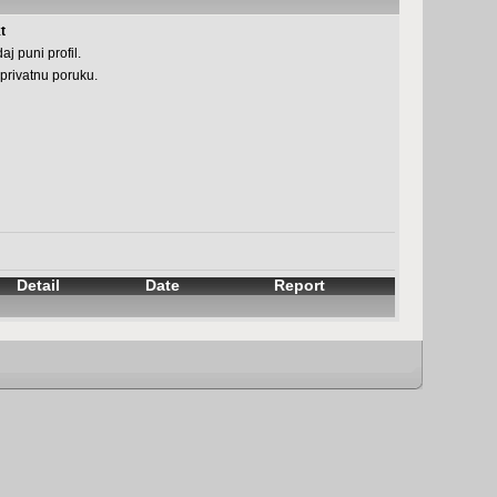
t
aj puni profil.
 privatnu poruku.
Detail
Date
Report