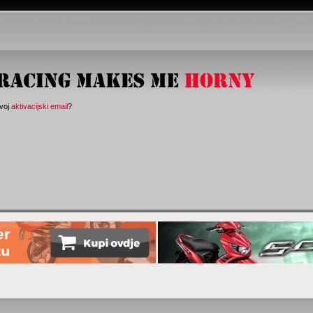
svoj
aktivacijski email
?