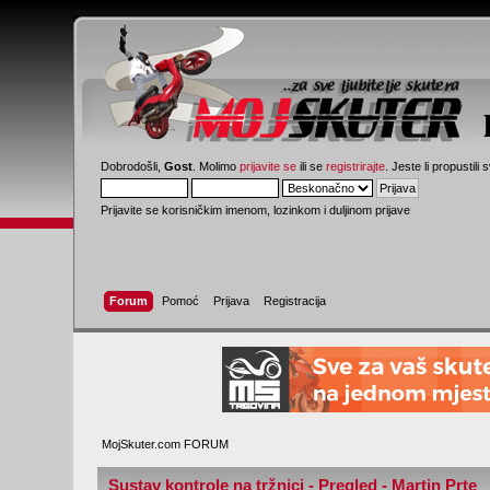
Dobrodošli,
Gost
. Molimo
prijavite se
ili se
registrirajte
. Jeste li propustili 
Prijavite se korisničkim imenom, lozinkom i duljinom prijave
Forum
Pomoć
Prijava
Registracija
MojSkuter.com FORUM
Sustav kontrole na tržnici - Pregled - Martin Prte