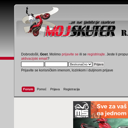
Dobrodošli,
Gost
. Molimo
prijavite se
ili se
registrirajte
. Jeste li propus
aktivacijski email
?
Prijavite se korisničkim imenom, lozinkom i duljinom prijave
Forum
Pomoć
Prijava
Registracija