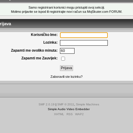
Samo registrirani korisnici mogu pristupiti ovoj sekciji.
Molimo prijavite se ispod ili
registrirajte novi račun
sa MojSkuter.com FORUM.
ijava
Korisničko Ime:
Lozinka:
Zapamti me ovoliko minuta:
Zapamti me Zauvijek:
Zaboravili ste lozinku?
SMF 2.0.19
|
SMF © 2011
,
Simple Machines
Simple Audio Video Embedder
XHTML
RSS
WAP2