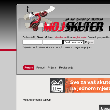
Dobrodošli,
Gost
. Molimo
prijavite se
ili se
registrirajte
. Jeste li propustili 
Prijavite se korisničkim imenom, lozinkom i duljinom prijave
Forum
Pomoć
Prijava
Registracija
MojSkuter.com FORUM
Upoz