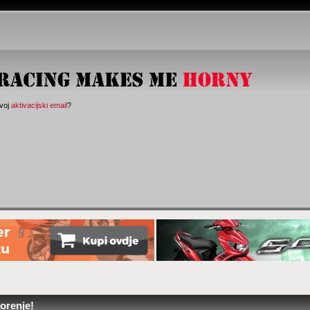
svoj
aktivacijski email
?
orenje!