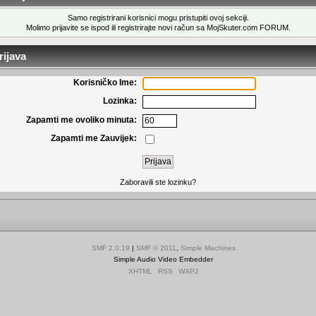
Samo registrirani korisnici mogu pristupiti ovoj sekciji.
Molimo prijavite se ispod ili
registrirajte novi račun
sa MojSkuter.com FORUM.
ijava
Korisničko Ime:
Lozinka:
Zapamti me ovoliko minuta:
Zapamti me Zauvijek:
Zaboravili ste lozinku?
SMF 2.0.19
|
SMF © 2011
,
Simple Machines
Simple Audio Video Embedder
XHTML
RSS
WAP2