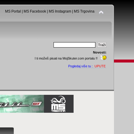
MS Portal
|
MS Facebook
|
MS Instagram
|
MS Trgovina
Novosti:
I ti možeš pisati na MojSkuter.com portalu !!
Pogledaj više tu :
UPUTE