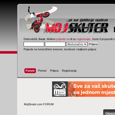
Dobrodošli,
Gost
. Molimo
prijavite se
ili se
registrirajte
. Jeste li propustili 
Prijavite se korisničkim imenom, lozinkom i duljinom prijave
Forum
Pomoć
Prijava
Registracija
MojSkuter.com FORUM
Upoz