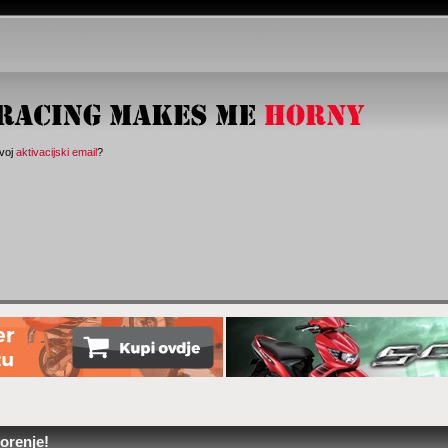
svoj
aktivacijski email
?
orenje!