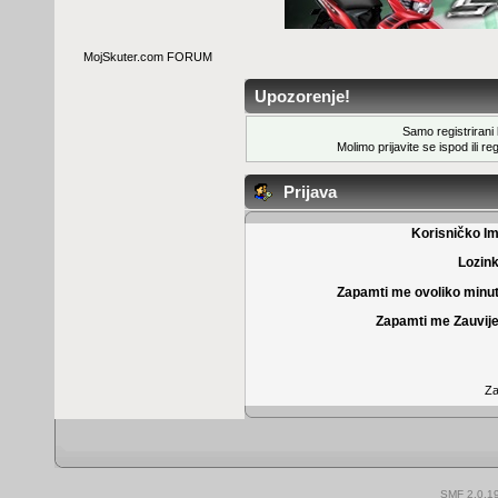
MojSkuter.com FORUM
Upozorenje!
Samo registrirani k
Molimo prijavite se ispod ili
reg
Prijava
Korisničko I
Lozin
Zapamti me ovoliko minu
Zapamti me Zauvije
Za
SMF 2.0.1