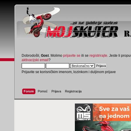
Dobrodošli,
Gost
. Molimo
prijavite se
ili se
registrirajte
. Jeste li propus
aktivacijski email
?
Prijavite se korisničkim imenom, lozinkom i duljinom prijave
Forum
Pomoć
Prijava
Registracija