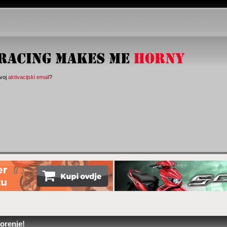
svoj
aktivacijski email
?
orenje!