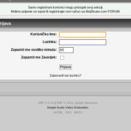
Samo registrirani korisnici mogu pristupiti ovoj sekciji.
Molimo prijavite se ispod ili
registrirajte novi račun
sa MojSkuter.com FORUM.
ijava
Korisničko Ime:
Lozinka:
Zapamti me ovoliko minuta:
Zapamti me Zauvijek:
Zaboravili ste lozinku?
SMF 2.0.19
|
SMF © 2011
,
Simple Machines
Simple Audio Video Embedder
XHTML
RSS
WAP2