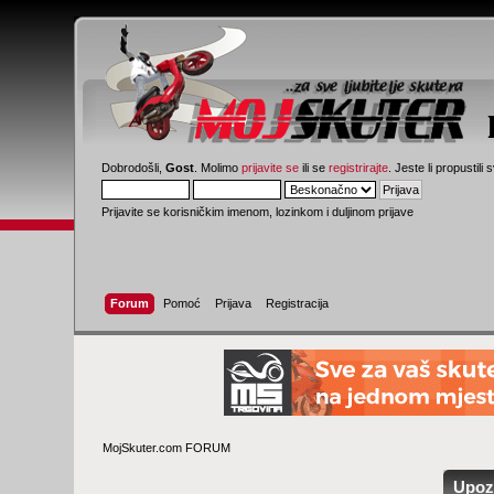
Dobrodošli,
Gost
. Molimo
prijavite se
ili se
registrirajte
. Jeste li propustili 
Prijavite se korisničkim imenom, lozinkom i duljinom prijave
Forum
Pomoć
Prijava
Registracija
MojSkuter.com FORUM
Upoz