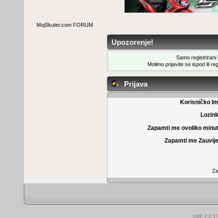
MojSkuter.com FORUM
Upozorenje!
Samo registrirani k
Molimo prijavite se ispod ili
reg
Prijava
Korisničko I
Lozin
Zapamti me ovoliko minu
Zapamti me Zauvije
Za
SMF 2.0.1