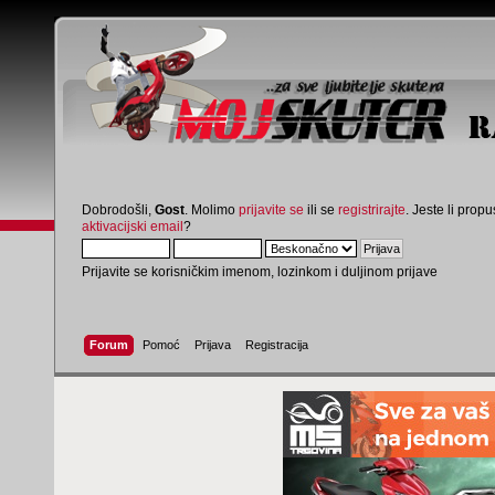
Dobrodošli,
Gost
. Molimo
prijavite se
ili se
registrirajte
. Jeste li propus
aktivacijski email
?
Prijavite se korisničkim imenom, lozinkom i duljinom prijave
Forum
Pomoć
Prijava
Registracija