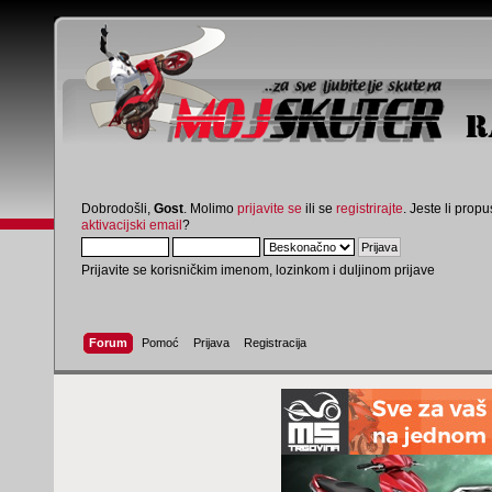
Dobrodošli,
Gost
. Molimo
prijavite se
ili se
registrirajte
. Jeste li propus
aktivacijski email
?
Prijavite se korisničkim imenom, lozinkom i duljinom prijave
Forum
Pomoć
Prijava
Registracija