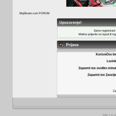
MojSkuter.com FORUM
Upozorenje!
Samo registrirani k
Molimo prijavite se ispod ili
reg
Prijava
Korisničko I
Lozin
Zapamti me ovoliko minu
Zapamti me Zauvije
Za
SMF 2.0.1