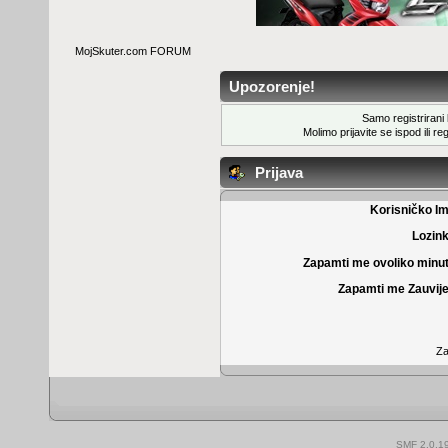
MojSkuter.com FORUM
Upozorenje!
Samo registrirani k
Molimo prijavite se ispod ili
reg
Prijava
Korisničko I
Lozin
Zapamti me ovoliko minu
Zapamti me Zauvije
Za
SMF 2.0.1