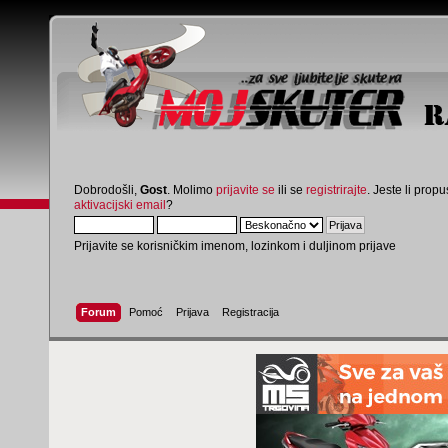
Dobrodošli,
Gost
. Molimo
prijavite se
ili se
registrirajte
. Jeste li propus
aktivacijski email
?
Prijavite se korisničkim imenom, lozinkom i duljinom prijave
Forum
Pomoć
Prijava
Registracija