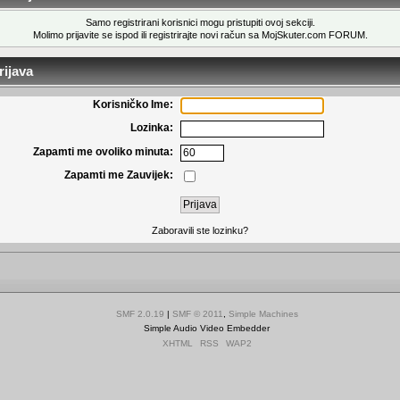
Samo registrirani korisnici mogu pristupiti ovoj sekciji.
Molimo prijavite se ispod ili
registrirajte novi račun
sa MojSkuter.com FORUM.
ijava
Korisničko Ime:
Lozinka:
Zapamti me ovoliko minuta:
Zapamti me Zauvijek:
Zaboravili ste lozinku?
SMF 2.0.19
|
SMF © 2011
,
Simple Machines
Simple Audio Video Embedder
XHTML
RSS
WAP2