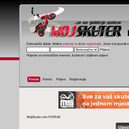
Dobrodošli,
Gost
. Molimo
prijavite se
ili se
registrirajte
. Jeste li propustili 
Prijavite se korisničkim imenom, lozinkom i duljinom prijave
Forum
Pomoć
Prijava
Registracija
MojSkuter.com FORUM
Upoz