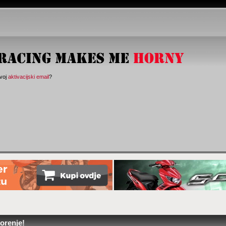
svoj
aktivacijski email
?
orenje!