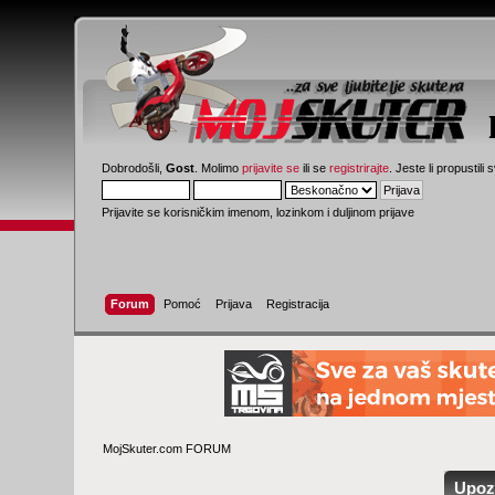
Dobrodošli,
Gost
. Molimo
prijavite se
ili se
registrirajte
. Jeste li propustili 
Prijavite se korisničkim imenom, lozinkom i duljinom prijave
Forum
Pomoć
Prijava
Registracija
MojSkuter.com FORUM
Upoz