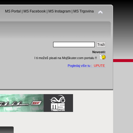
MS Portal
|
MS Facebook
|
MS Instagram
|
MS Trgovina
Novosti:
I ti možeš pisati na MojSkuter.com portalu !!
Pogledaj više tu :
UPUTE