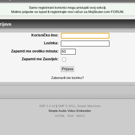
Samo registrirani korisnici mogu pristupiti ovoj sekciji.
Molimo prijavite se ispod ili
registrirajte novi račun
sa MojSkuter.com FORUM.
ijava
Korisničko Ime:
Lozinka:
Zapamti me ovoliko minuta:
Zapamti me Zauvijek:
Zaboravili ste lozinku?
SMF 2.0.19
|
SMF © 2011
,
Simple Machines
Simple Audio Video Embedder
XHTML
RSS
WAP2