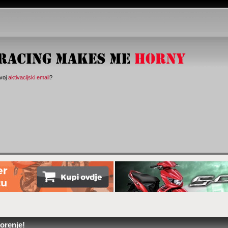
svoj
aktivacijski email
?
orenje!