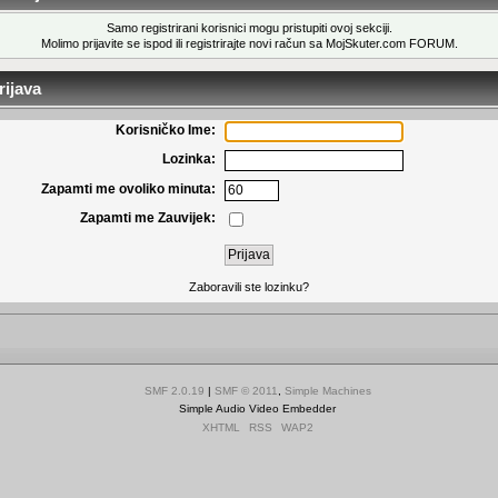
Samo registrirani korisnici mogu pristupiti ovoj sekciji.
Molimo prijavite se ispod ili
registrirajte novi račun
sa MojSkuter.com FORUM.
ijava
Korisničko Ime:
Lozinka:
Zapamti me ovoliko minuta:
Zapamti me Zauvijek:
Zaboravili ste lozinku?
SMF 2.0.19
|
SMF © 2011
,
Simple Machines
Simple Audio Video Embedder
XHTML
RSS
WAP2