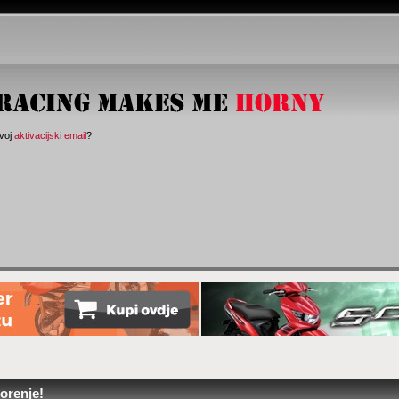
svoj
aktivacijski email
?
orenje!