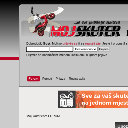
Dobrodošli,
Gost
. Molimo
prijavite se
ili se
registrirajte
. Jeste li propustili 
Prijavite se korisničkim imenom, lozinkom i duljinom prijave
Forum
Pomoć
Prijava
Registracija
MojSkuter.com FORUM
Upoz