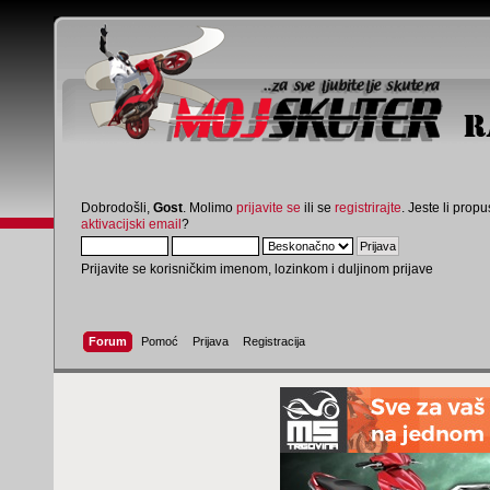
Dobrodošli,
Gost
. Molimo
prijavite se
ili se
registrirajte
. Jeste li propus
aktivacijski email
?
Prijavite se korisničkim imenom, lozinkom i duljinom prijave
Forum
Pomoć
Prijava
Registracija