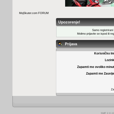
MojSkuter.com FORUM
Upozorenje!
Samo registrirani k
Molimo prijavite se ispod ili
reg
Prijava
Korisničko I
Lozin
Zapamti me ovoliko minu
Zapamti me Zauvije
Za
SMF 2.0.1