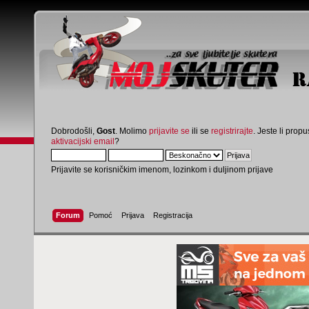
Dobrodošli,
Gost
. Molimo
prijavite se
ili se
registrirajte
. Jeste li propus
aktivacijski email
?
Prijavite se korisničkim imenom, lozinkom i duljinom prijave
Forum
Pomoć
Prijava
Registracija