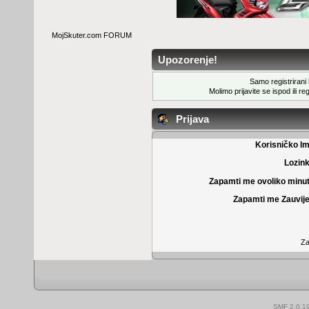
MojSkuter.com FORUM
Upozorenje!
Samo registrirani k
Molimo prijavite se ispod ili
reg
Prijava
Korisničko I
Lozin
Zapamti me ovoliko minu
Zapamti me Zauvije
Za
SMF 2.0.1