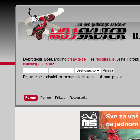
Dobrodošli,
Gost
. Molimo
prijavite se
ili se
registrirajte
. Jeste li propus
aktivacijski email
?
Prijavite se korisničkim imenom, lozinkom i duljinom prijave
Forum
Pomoć
Prijava
Registracija