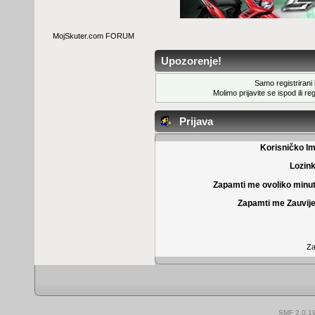
MojSkuter.com FORUM
Upozorenje!
Samo registrirani k
Molimo prijavite se ispod ili
reg
Prijava
Korisničko I
Lozin
Zapamti me ovoliko minu
Zapamti me Zauvije
Za
SMF 2.0.1