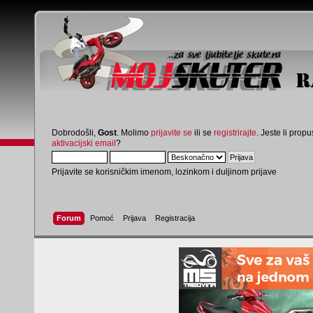
Dobrodošli,
Gost
. Molimo
prijavite se
ili se
registrirajte
. Jeste li propus
aktivacijski email
?
Prijavite se korisničkim imenom, lozinkom i duljinom prijave
Forum
Pomoć
Prijava
Registracija