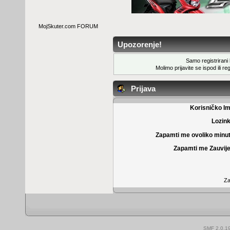
MojSkuter.com FORUM
Upozorenje!
Samo registrirani k
Molimo prijavite se ispod ili
reg
Prijava
Korisničko I
Lozin
Zapamti me ovoliko minu
Zapamti me Zauvije
Za
SMF 2.0.1