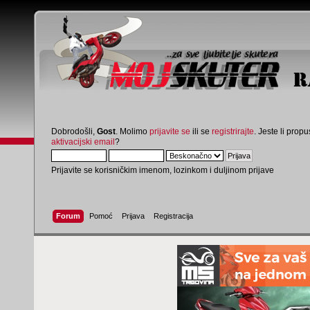
Dobrodošli,
Gost
. Molimo
prijavite se
ili se
registrirajte
. Jeste li propus
aktivacijski email
?
Prijavite se korisničkim imenom, lozinkom i duljinom prijave
Forum
Pomoć
Prijava
Registracija