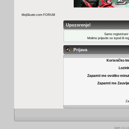
MojSkuter.com FORUM
Upozorenje!
Samo registrirani k
Molimo prijavite se ispod ili
reg
Prijava
Korisničko I
Lozin
Zapamti me ovoliko minu
Zapamti me Zauvije
Za
SMF 2.0.1