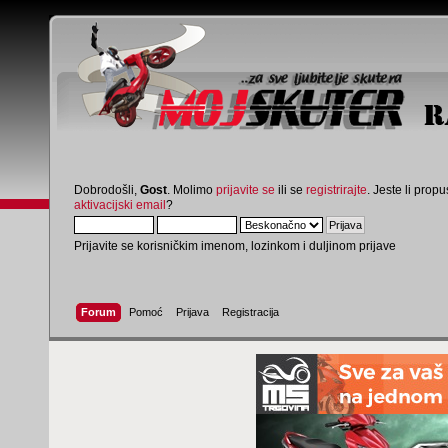
Dobrodošli,
Gost
. Molimo
prijavite se
ili se
registrirajte
. Jeste li propus
aktivacijski email
?
Prijavite se korisničkim imenom, lozinkom i duljinom prijave
Forum
Pomoć
Prijava
Registracija