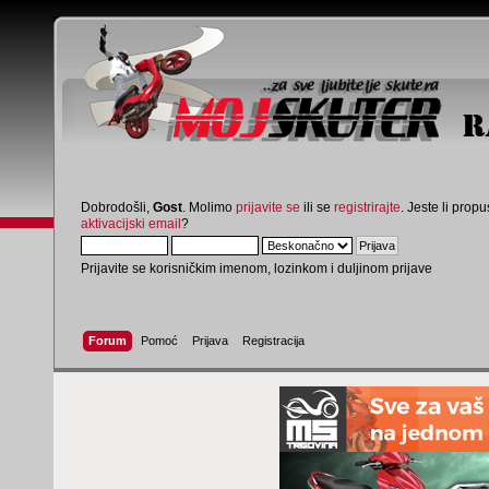
Dobrodošli,
Gost
. Molimo
prijavite se
ili se
registrirajte
. Jeste li propus
aktivacijski email
?
Prijavite se korisničkim imenom, lozinkom i duljinom prijave
Forum
Pomoć
Prijava
Registracija