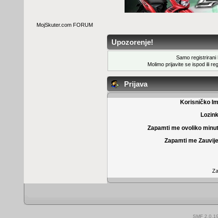
MojSkuter.com FORUM
Upozorenje!
Samo registrirani k
Molimo prijavite se ispod ili
reg
Prijava
Korisničko I
Lozin
Zapamti me ovoliko minu
Zapamti me Zauvije
Za
SMF 2.0.1