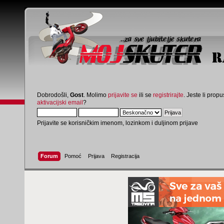
Dobrodošli,
Gost
. Molimo
prijavite se
ili se
registrirajte
. Jeste li propus
aktivacijski email
?
Prijavite se korisničkim imenom, lozinkom i duljinom prijave
Forum
Pomoć
Prijava
Registracija