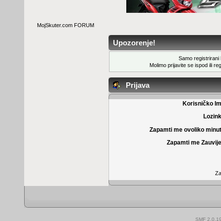
MojSkuter.com FORUM
Upozorenje!
Samo registrirani k
Molimo prijavite se ispod ili
reg
Prijava
Korisničko I
Lozin
Zapamti me ovoliko minu
Zapamti me Zauvije
Za
SMF 2.0.1