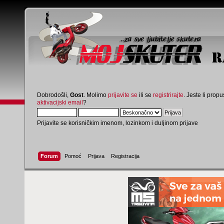
Dobrodošli,
Gost
. Molimo
prijavite se
ili se
registrirajte
. Jeste li propus
aktivacijski email
?
Prijavite se korisničkim imenom, lozinkom i duljinom prijave
Forum
Pomoć
Prijava
Registracija