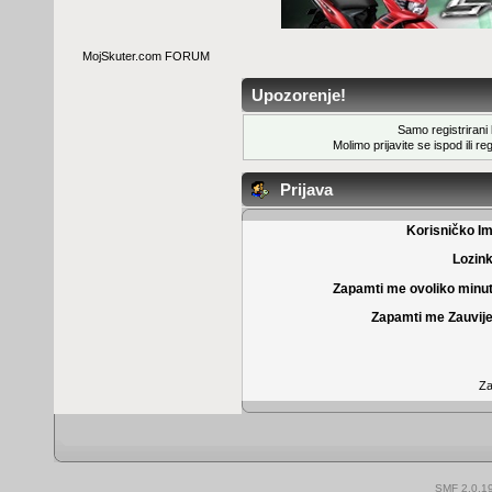
MojSkuter.com FORUM
Upozorenje!
Samo registrirani k
Molimo prijavite se ispod ili
reg
Prijava
Korisničko I
Lozin
Zapamti me ovoliko minu
Zapamti me Zauvije
Za
SMF 2.0.1