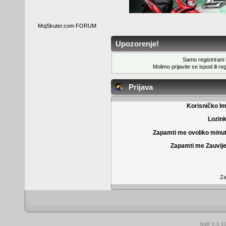
MojSkuter.com FORUM
Upozorenje!
Samo registrirani k
Molimo prijavite se ispod ili
reg
Prijava
Korisničko I
Lozin
Zapamti me ovoliko minu
Zapamti me Zauvije
Za
SMF 2.0.1