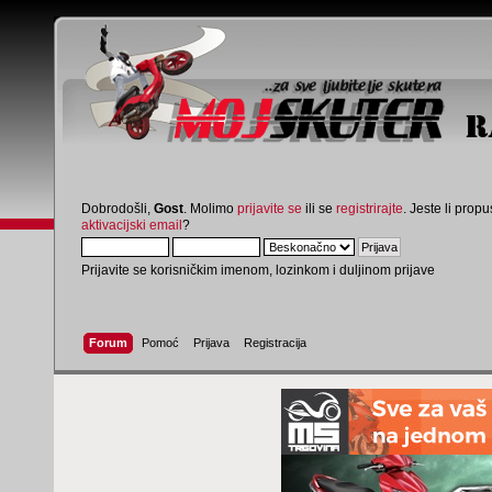
Dobrodošli,
Gost
. Molimo
prijavite se
ili se
registrirajte
. Jeste li propus
aktivacijski email
?
Prijavite se korisničkim imenom, lozinkom i duljinom prijave
Forum
Pomoć
Prijava
Registracija