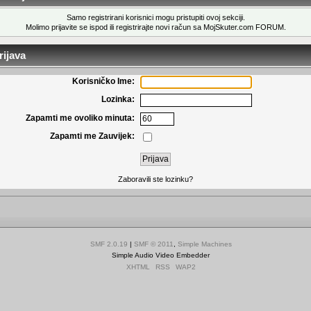
Samo registrirani korisnici mogu pristupiti ovoj sekciji.
Molimo prijavite se ispod ili
registrirajte novi račun
sa MojSkuter.com FORUM.
ijava
Korisničko Ime:
Lozinka:
Zapamti me ovoliko minuta:
Zapamti me Zauvijek:
Zaboravili ste lozinku?
SMF 2.0.19
|
SMF © 2011
,
Simple Machines
Simple Audio Video Embedder
XHTML
RSS
WAP2