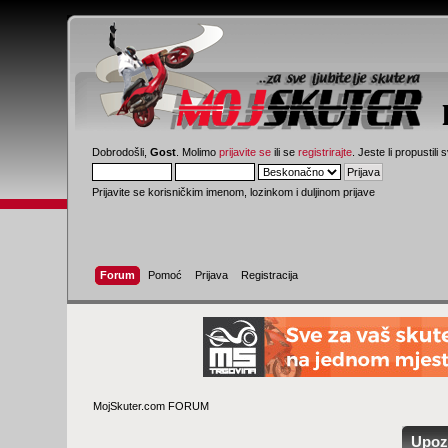
Dobrodošli,
Gost
. Molimo
prijavite se
ili se
registrirajte
. Jeste li propustili 
Prijavite se korisničkim imenom, lozinkom i duljinom prijave
Forum
Pomoć
Prijava
Registracija
MojSkuter.com FORUM
Upoz