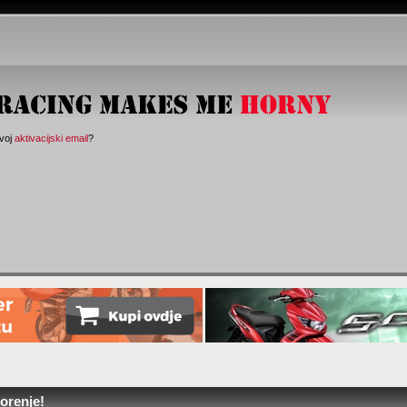
svoj
aktivacijski email
?
orenje!