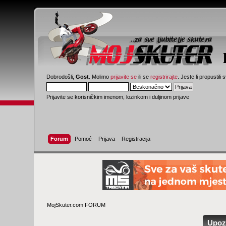
Dobrodošli,
Gost
. Molimo
prijavite se
ili se
registrirajte
. Jeste li propustili 
Prijavite se korisničkim imenom, lozinkom i duljinom prijave
Forum
Pomoć
Prijava
Registracija
MojSkuter.com FORUM
Upoz