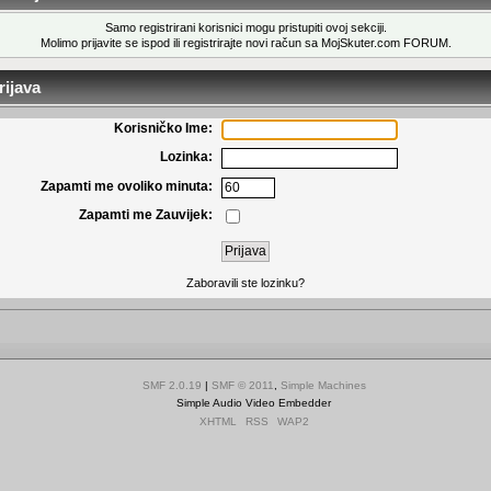
Samo registrirani korisnici mogu pristupiti ovoj sekciji.
Molimo prijavite se ispod ili
registrirajte novi račun
sa MojSkuter.com FORUM.
ijava
Korisničko Ime:
Lozinka:
Zapamti me ovoliko minuta:
Zapamti me Zauvijek:
Zaboravili ste lozinku?
SMF 2.0.19
|
SMF © 2011
,
Simple Machines
Simple Audio Video Embedder
XHTML
RSS
WAP2