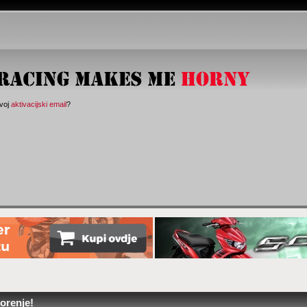
svoj
aktivacijski email
?
orenje!