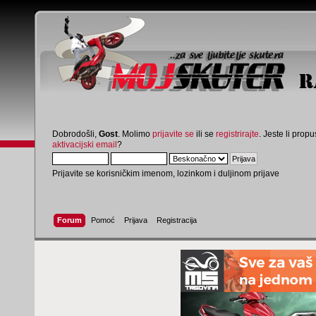
Dobrodošli,
Gost
. Molimo
prijavite se
ili se
registrirajte
. Jeste li propus
aktivacijski email
?
Prijavite se korisničkim imenom, lozinkom i duljinom prijave
Forum
Pomoć
Prijava
Registracija