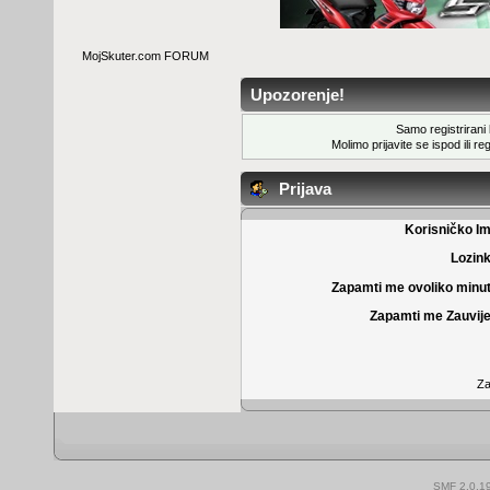
MojSkuter.com FORUM
Upozorenje!
Samo registrirani k
Molimo prijavite se ispod ili
reg
Prijava
Korisničko I
Lozin
Zapamti me ovoliko minu
Zapamti me Zauvije
Za
SMF 2.0.1