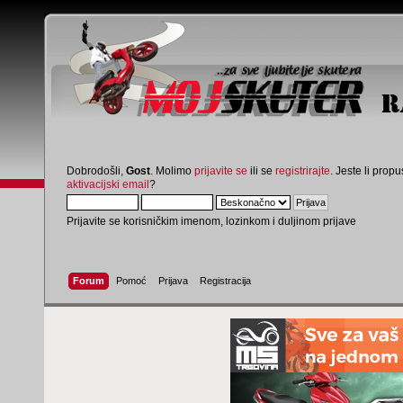
Dobrodošli,
Gost
. Molimo
prijavite se
ili se
registrirajte
. Jeste li propus
aktivacijski email
?
Prijavite se korisničkim imenom, lozinkom i duljinom prijave
Forum
Pomoć
Prijava
Registracija