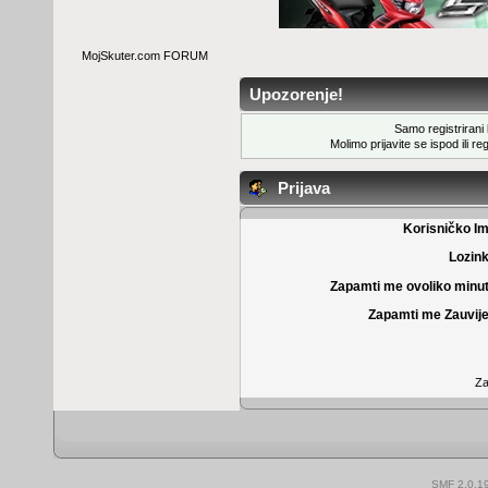
MojSkuter.com FORUM
Upozorenje!
Samo registrirani k
Molimo prijavite se ispod ili
reg
Prijava
Korisničko I
Lozin
Zapamti me ovoliko minu
Zapamti me Zauvije
Za
SMF 2.0.1