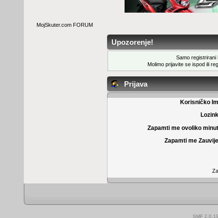
MojSkuter.com FORUM
Upozorenje!
Samo registrirani k
Molimo prijavite se ispod ili
reg
Prijava
Korisničko I
Lozin
Zapamti me ovoliko minu
Zapamti me Zauvije
Za
SMF 2.0.1