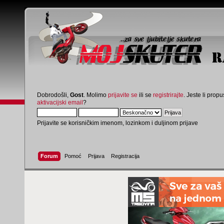
Dobrodošli,
Gost
. Molimo
prijavite se
ili se
registrirajte
. Jeste li propus
aktivacijski email
?
Prijavite se korisničkim imenom, lozinkom i duljinom prijave
Forum
Pomoć
Prijava
Registracija